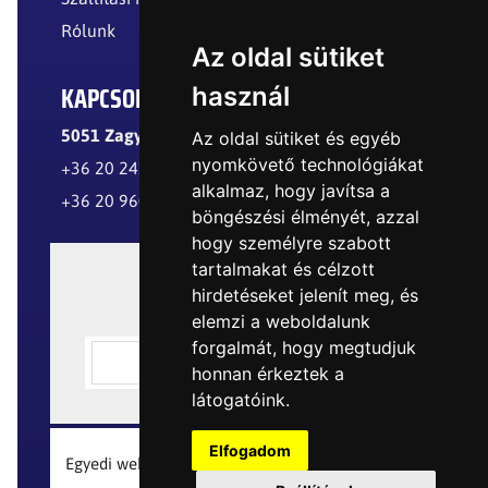
Rólunk
Az oldal sütiket
KAPCSOLAT
használ
5051 Zagyvarékas, Külterület
Az oldal sütiket és egyéb
nyomkövető technológiákat
+36 20 241 8299
alkalmaz, hogy javítsa a
+36 20 960 8977
böngészési élményét, azzal
hogy személyre szabott
tartalmakat és célzott
hirdetéseket jelenít meg, és
elemzi a weboldalunk
forgalmát, hogy megtudjuk
honnan érkeztek a
látogatóink.
Elfogadom
Egyedi webáruház készítés a Logical M. Design-tól