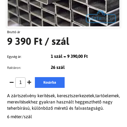
Bruttó ár
9 390 Ft
/ szál
1 szál = 9 390,00 Ft
Egység ár:
26 szál
Raktáron:
Kosárba
A zártszelvény kerítések, keresztszerkezetek,tartóelemek,
merevítésekhez gyakran használt heggeszthető nagy
teherbírású, különböző méretű és falvastagságú.
6 méter/szál