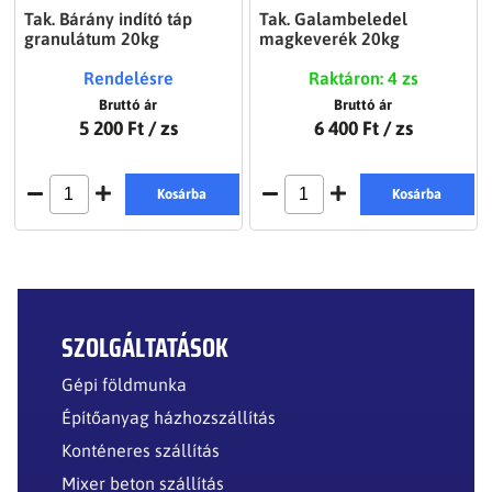
Tak. Bárány indító táp
Tak. Galambeledel
granulátum 20kg
magkeverék 20kg
Rendelésre
Raktáron: 4 zs
Bruttó ár
Bruttó ár
5 200 Ft
/ zs
6 400 Ft
/ zs
Kosárba
Kosárba
SZOLGÁLTATÁSOK
Gépi földmunka
Építőanyag házhozszállítás
Konténeres szállítás
Mixer beton szállítás