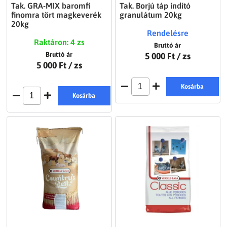
Tak. GRA-MIX baromfi
Tak. Borjú táp indító
finomra tört magkeverék
granulátum 20kg
20kg
Rendelésre
Raktáron: 4 zs
Bruttó ár
Bruttó ár
5 000 Ft
/ zs
5 000 Ft
/ zs
Kosárba
Kosárba