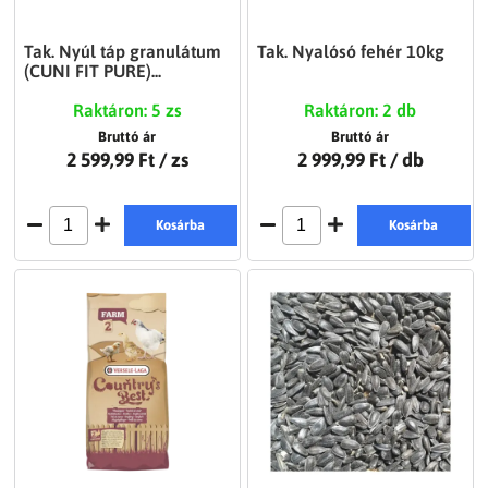
Tak. Nyúl táp granulátum
Tak. Nyalósó fehér 10kg
(CUNI FIT PURE)...
Raktáron: 5 zs
Raktáron: 2 db
Bruttó ár
Bruttó ár
2 599,99 Ft
/ zs
2 999,99 Ft
/ db
Kosárba
Kosárba