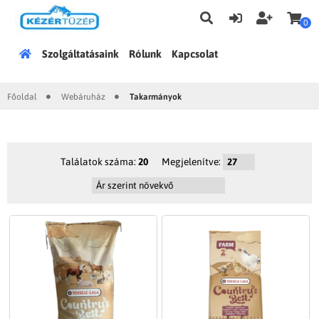
0
Főoldal
Szolgáltatásaink
Rólunk
Kapcsolat
Főoldal
Webáruház
Takarmányok
|
|
Találatok száma:
20
Megjelenítve: