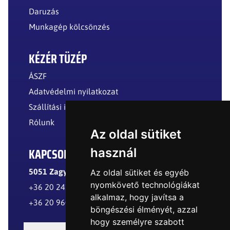
Daruzás
Munkagép kölcsönzés
KÉZÉR TÜZÉP
ÁSZF
Adatvédelmi nyilatkozat
Szállítási információk
Rólunk
Az oldal sütiket
KAPCSOLAT
használ
5051 Zagyvarékas, Külterület
Az oldal sütiket és egyéb
nyomkövető technológiákat
+36 20 241 8299
alkalmaz, hogy javítsa a
+36 20 960 8977
böngészési élményét, azzal
hogy személyre szabott