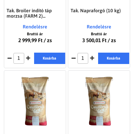
Tak. Broiler indító táp
Tak. Napraforgó (10 kg)
morzsa (FARM 2)...
Rendelésre
Rendelésre
Bruttó ár
Bruttó ár
2 999,99 Ft
/ zs
3 500,01 Ft
/ zs
Kosárba
Kosárba