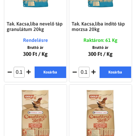
Tak. Kacsa,liba nevelő táp
Tak. Kacsa,liba indító táp
granulátum 20kg
morzsa 20kg
Rendelésre
Raktáron: 61 Kg
Bruttó ár
Bruttó ár
300 Ft
/ Kg
300 Ft
/ Kg
Kosárba
Kosárba