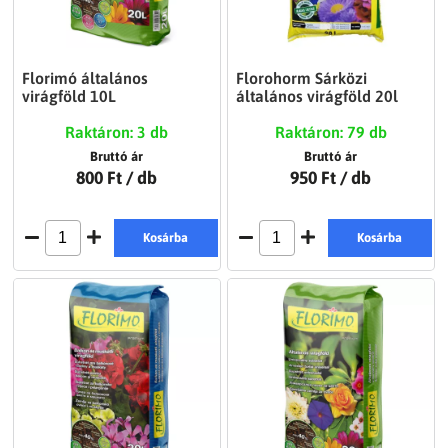
Florimó általános
Florohorm Sárközi
virágföld 10L
általános virágföld 20l
Raktáron: 3 db
Raktáron: 79 db
Bruttó ár
Bruttó ár
800 Ft
/ db
950 Ft
/ db
Kosárba
Kosárba