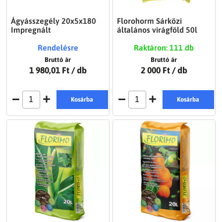
Ágyásszegély 20x5x180
Florohorm Sárközi
Impregnált
általános virágföld 50l
Rendelésre
Raktáron: 111 db
Bruttó ár
Bruttó ár
1 980,01 Ft
/ db
2 000 Ft
/ db
Kosárba
Kosárba