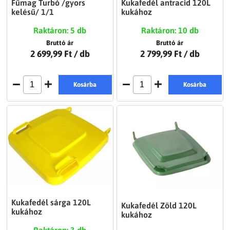
Fűmag Turbó /gyors
Kukafedél antracid 120L
kelésű/ 1/1
kukához
Raktáron: 5 db
Raktáron: 10 db
Bruttó ár
Bruttó ár
2 699,99 Ft
/ db
2 799,99 Ft
/ db
Kosárba
Kosárba
Kukafedél sárga 120L
Kukafedél Zöld 120L
kukához
kukához