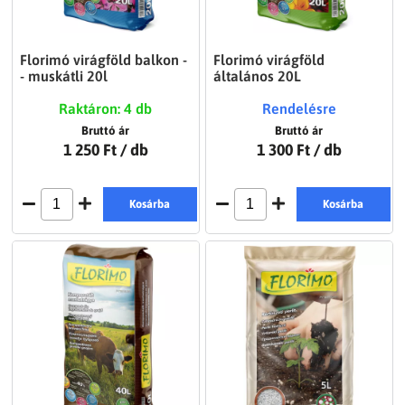
Florimó virágföld balkon -
Florimó virágföld
- muskátli 20l
általános 20L
Raktáron: 4 db
Rendelésre
Bruttó ár
Bruttó ár
1 250 Ft
/ db
1 300 Ft
/ db
Kosárba
Kosárba