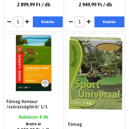
2 899,99 Ft
/ db
2 949,99 Ft
/ db
Kosárba
Kosárba
Fűmag Kentaur
/szárazságtűrő/ 1/1
Raktáron: 8 db
Fűmag
Bruttó ár