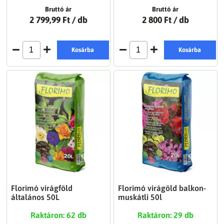
Bruttó ár
Bruttó ár
2 799,99 Ft
/ db
2 800 Ft
/ db
Kosárba
Kosárba
Florimó virágföld
Florimó virágöld balkon-
általános 50L
muskátli 50l
Raktáron: 62 db
Raktáron: 29 db