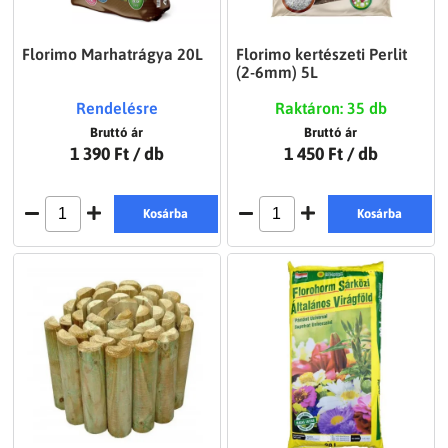
Florimo Marhatrágya 20L
Florimo kertészeti Perlit
(2-6mm) 5L
Rendelésre
Raktáron: 35 db
Bruttó ár
Bruttó ár
1 390 Ft
/ db
1 450 Ft
/ db
Kosárba
Kosárba