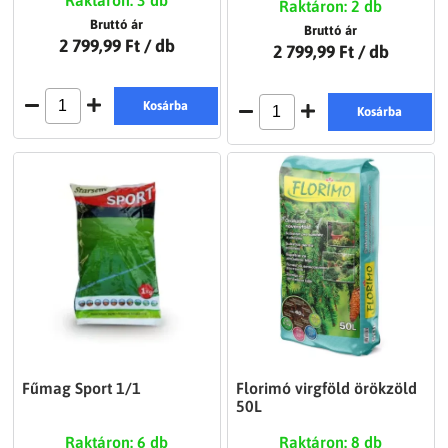
Raktáron: 3 db
Raktáron: 2 db
Bruttó ár
Bruttó ár
2 799,99 Ft
/ db
2 799,99 Ft
/ db
Kosárba
Kosárba
Fűmag Sport 1/1
Florimó virgföld örökzöld
50L
Raktáron: 6 db
Raktáron: 8 db