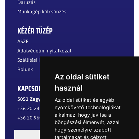
Daruzás
Munkagép kölcsönzés
KÉZÉR TÜZÉP
ÁSZF
Adatvédelmi nyilatkozat
Szállítási információk
Rólunk
Az oldal sütiket
KAPCSOLAT
használ
5051 Zagyvarékas, Külterület
Az oldal sütiket és egyéb
nyomkövető technológiákat
+36 20 241 8299
alkalmaz, hogy javítsa a
+36 20 960 8977
böngészési élményét, azzal
hogy személyre szabott
tartalmakat és célzott