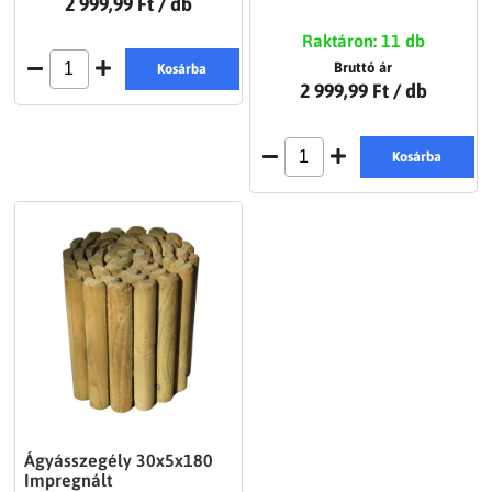
2 999,99 Ft
/ db
Raktáron: 11 db
Bruttó ár
Kosárba
2 999,99 Ft
/ db
Kosárba
Ágyásszegély 30x5x180
Impregnált