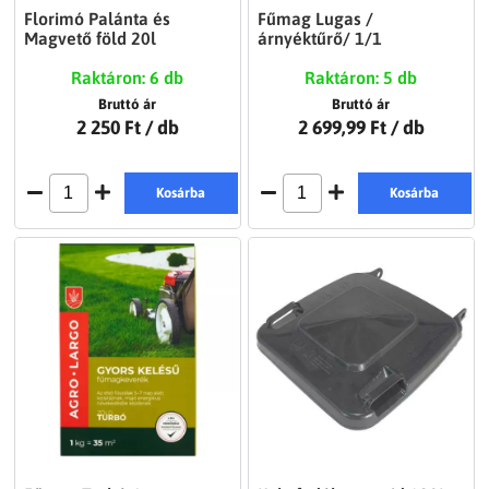
Florimó Palánta és
Fűmag Lugas /
Magvető föld 20l
árnyéktűrő/ 1/1
Raktáron: 6 db
Raktáron: 5 db
Bruttó ár
Bruttó ár
2 250 Ft
/ db
2 699,99 Ft
/ db
Kosárba
Kosárba