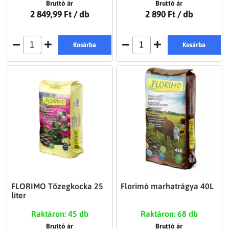
Bruttó ár
Bruttó ár
2 849,99 Ft
/ db
2 890 Ft
/ db
Kosárba
Kosárba
FLORIMO Tőzegkocka 25
Florimó marhatrágya 40L
liter
Raktáron: 45 db
Raktáron: 68 db
Bruttó ár
Bruttó ár