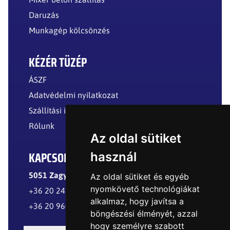
Daruzás
Munkagép kölcsönzés
KÉZÉR TÜZÉP
ÁSZF
Adatvédelmi nyilatkozat
Szállítási információk
Rólunk
Az oldal sütiket
KAPCSOLAT
használ
5051 Zagyvarékas, Külterület
Az oldal sütiket és egyéb
nyomkövető technológiákat
+36 20 241 8299
alkalmaz, hogy javítsa a
+36 20 960 8977
böngészési élményét, azzal
hogy személyre szabott