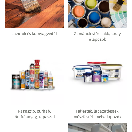
Lazúrok és faanyagvédők
Zománcfesték, lakk, spray,
alapozók
Ragasztó, purhab,
Falfesték, lábazatfesték,
tőmítőanyag, tapaszok
mészfesték, mélyalapozók