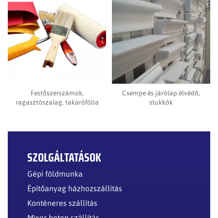
Festőszerszámok,
Csempe és járólap élvédő,
ragasztószalag, takarófólia
stukkók
SZOLGÁLTATÁSOK
Gépi földmunka
Építőanyag házhozszállítás
Konténeres szállítás
Mixer beton szállítás