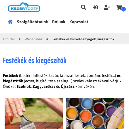
0
Főoldal
Szolgáltatásaink
Rólunk
Kapcsolat
Főoldal
Webáruház
Festékek és burkolóanyagok, kiegészítők
|
|
Festékék és kiegészítők
Festékek
(beltéri falfesték, lazúr, lábazat festék, zománc festék...)
és
kiegészítők
(ecset, hígító, tesa szalag...) széles választékával várjuk
Önöket
Szolnok, Zagyvarékas és
Újszász
környékén.