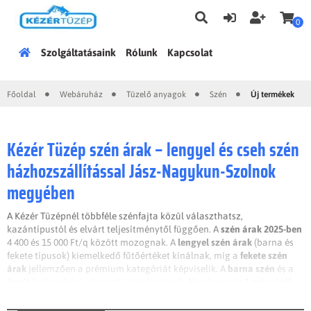
0
Főoldal
Szolgáltatásaink
Rólunk
Kapcsolat
Főoldal
Webáruház
Tüzelő anyagok
Szén
Új termékek
|
|
|
|
Kézér Tüzép szén árak – lengyel és cseh szén
házhozszállítással Jász-Nagykun-Szolnok
megyében
A Kézér Tüzépnél többféle szénfajta közül választhatsz,
kazántípustól és elvárt teljesítménytől függően. A
szén árak 2025-ben
4 400 és 15 000 Ft/q között mozognak. A
lengyel szén árak
(barna és
fekete típusok) kiemelkedő fűtőértéket kínálnak, míg a
fekete szén
árak
jellemzően a prémium kategóriát képviselik. A
barna szén
és a
lignit
kedvező árú alternatívát jelentenek. Minden szén
1 mázsától
rendelhető
, igény szerint házhozszállítással.