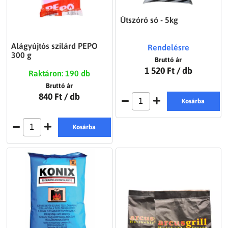
Útszóró só - 5kg
Alágyújtós szilárd PEPO
Rendelésre
300 g
Bruttó ár
1 520 Ft
/ db
Raktáron: 190 db
Bruttó ár
840 Ft
/ db
Kosárba
Kosárba