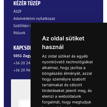
KÉZÉR TÜZÉP
ÁSZF
Adatvédelmi nyilatkozat
Szállítási információk
Rólunk
Az oldal sütiket
KAPCSOLAT
használ
5051 Zagyvarékas, Külterület
Az oldal sütiket és egyéb
nyomkövető technológiákat
+36 20 241 8299
alkalmaz, hogy javítsa a
+36 20 960 8977
böngészési élményét, azzal
hogy személyre szabott
tartalmakat és célzott
hirdetéseket jelenít meg, és
elemzi a weboldalunk
forgalmát, hogy megtudjuk