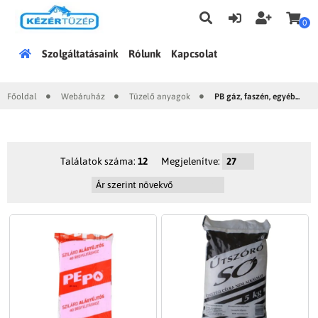
0
Főoldal
Szolgáltatásaink
Rólunk
Kapcsolat
Főoldal
Webáruház
Tüzelő anyagok
PB gáz, faszén, egyéb...
|
|
|
Találatok száma:
12
Megjelenítve: