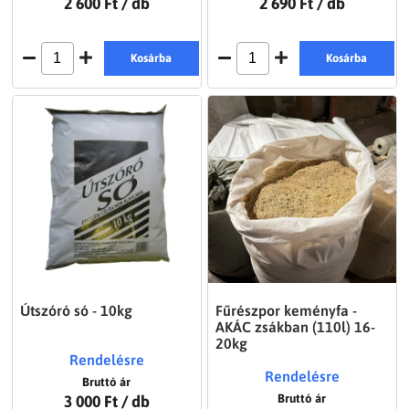
2 600 Ft
/ db
2 690 Ft
/ db
Kosárba
Kosárba
Útszóró só - 10kg
Fűrészpor keményfa -
AKÁC zsákban (110l) 16-
20kg
Rendelésre
Rendelésre
Bruttó ár
3 000 Ft
/ db
Bruttó ár