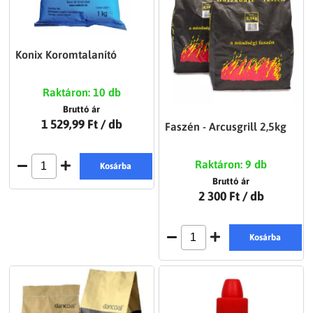
Konix Koromtalanító
Raktáron: 10 db
Bruttó ár
1 529,99 Ft
/ db
Faszén - Arcusgrill 2,5kg
Raktáron: 9 db
Kosárba
Bruttó ár
2 300 Ft
/ db
Kosárba