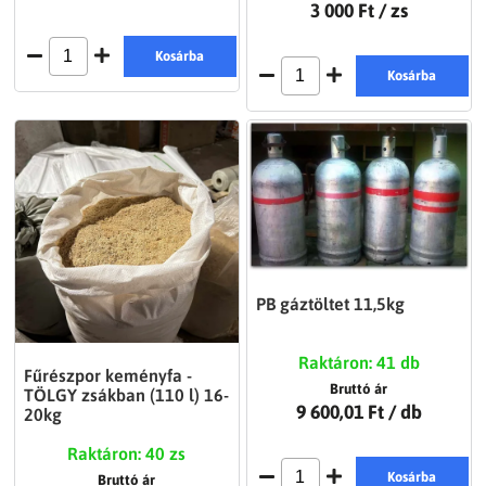
3 000 Ft
/ zs
Kosárba
Kosárba
PB gáztöltet 11,5kg
Raktáron: 41 db
Fűrészpor keményfa -
Bruttó ár
TÖLGY zsákban (110 l) 16-
9 600,01 Ft
/ db
20kg
Raktáron: 40 zs
Kosárba
Bruttó ár