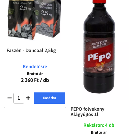
Faszén - Dancoal 2,5kg
Rendelésre
Bruttó ár
2 360 Ft
/ db
Kosárba
PEPO folyékony
Alágyújtós 1l
Raktáron: 4 db
Bruttó ár