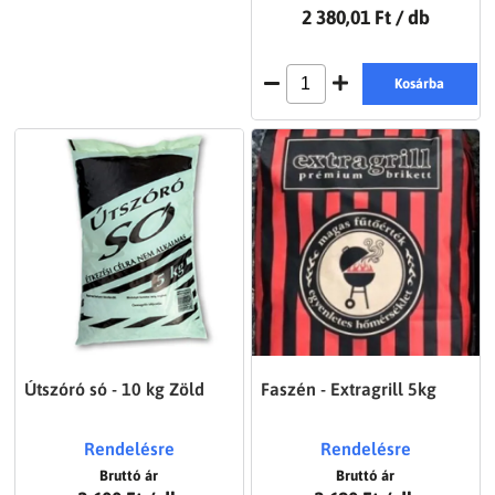
2 380,01 Ft
/ db
Kosárba
Útszóró só - 10 kg Zöld
Faszén - Extragrill 5kg
Rendelésre
Rendelésre
Bruttó ár
Bruttó ár