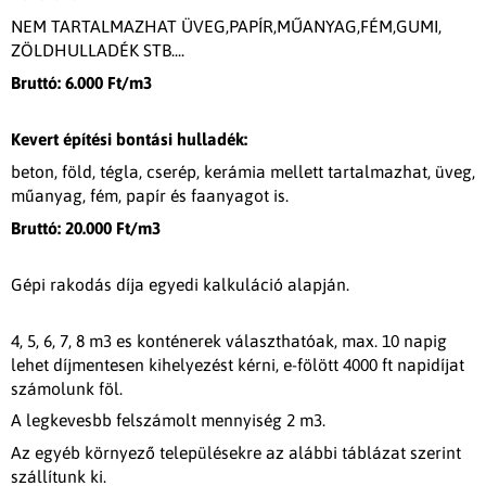
NEM TARTALMAZHAT ÜVEG,PAPÍR,MŰANYAG,FÉM,GUMI,
ZÖLDHULLADÉK STB....
Bruttó: 6.000 Ft/m3
Kevert építési bontási hulladék:
beton, föld, tégla, cserép, kerámia mellett tartalmazhat, üveg,
műanyag, fém, papír és faanyagot is.
Bruttó: 20.000 Ft/m3
Gépi rakodás díja egyedi kalkuláció alapján.
4, 5, 6, 7, 8 m3 es konténerek választhatóak, max. 10 napig
lehet díjmentesen kihelyezést kérni, e-fölött 4000 ft napidíjat
számolunk föl.
A legkevesbb felszámolt mennyiség 2 m3.
Az egyéb környező településekre az alábbi táblázat szerint
szállítunk ki.