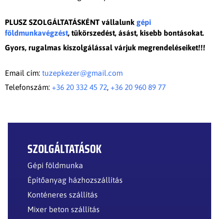
PLUSZ SZOLGÁLTATÁSKÉNT vállalunk
gépi
földmunkavégzést
, tükörszedést, ásást, kisebb bontásokat.
Gyors, rugalmas kiszolgálással várjuk megrendeléseiket!!!
Email cím:
tuzepkezer@gmail.com
Telefonszám:
+36 20 332 45 72
,
+36 20 960 89 77
SZOLGÁLTATÁSOK
Gépi földmunka
Építőanyag házhozszállítás
Konténeres szállítás
Mixer beton szállítás