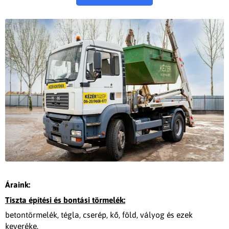
Áraink:
Tiszta építési és bontási törmelék:
betontörmelék, tégla, cserép, kő, föld, vályog és ezek
keveréke.