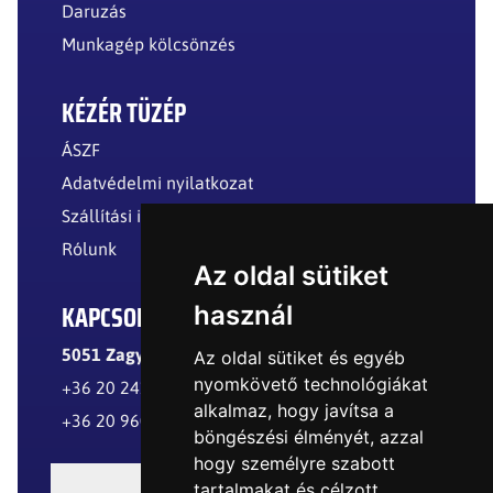
Daruzás
Munkagép kölcsönzés
KÉZÉR TÜZÉP
ÁSZF
Adatvédelmi nyilatkozat
Szállítási információk
Rólunk
Az oldal sütiket
KAPCSOLAT
használ
5051 Zagyvarékas, Külterület
Az oldal sütiket és egyéb
nyomkövető technológiákat
+36 20 241 8299
alkalmaz, hogy javítsa a
+36 20 960 8977
böngészési élményét, azzal
hogy személyre szabott
tartalmakat és célzott