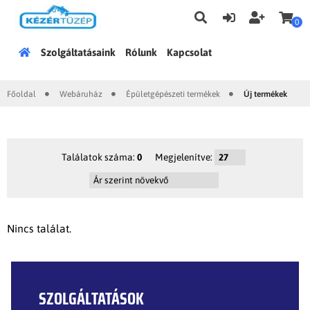
0
Főoldal
Szolgáltatásaink
Rólunk
Kapcsolat
Főoldal
Webáruház
Épületgépészeti termékek
Új termékek
|
|
|
Találatok száma:
0
Megjelenítve:
Nincs találat.
SZOLGÁLTATÁSOK