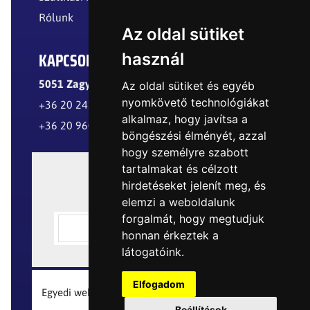
Rólunk
Az oldal sütiket
KAPCSOLAT
használ
5051 Zagyvarékas, Külterület
Az oldal sütiket és egyéb
nyomkövető technológiákat
+36 20 241 8299
alkalmaz, hogy javítsa a
+36 20 960 8977
böngészési élményét, azzal
hogy személyre szabott
tartalmakat és célzott
hirdetéseket jelenít meg, és
elemzi a weboldalunk
forgalmát, hogy megtudjuk
honnan érkeztek a
látogatóink.
Elfogadom
Egyedi webáruház készítés a Logical M. Design-tól
Beállítások