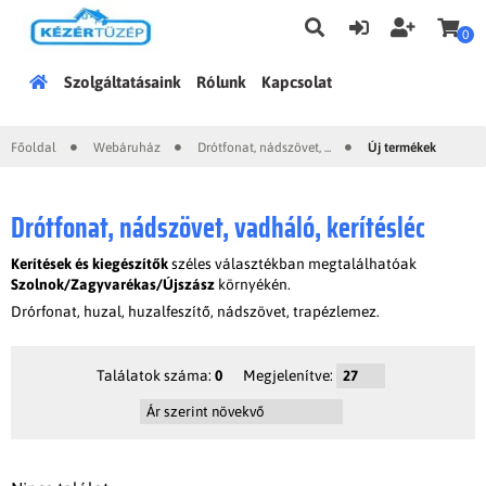
0
Főoldal
Szolgáltatásaink
Rólunk
Kapcsolat
Főoldal
Webáruház
Drótfonat, nádszövet, ...
Új termékek
|
|
|
Drótfonat, nádszövet, vadháló, kerítésléc
Kerítések és kiegészítők
széles választékban megtalálhatóak
Szolnok/Zagyvarékas/Újszász
környékén.
Drórfonat, huzal, huzalfeszítő, nádszövet, trapézlemez.
Találatok száma:
0
Megjelenítve: