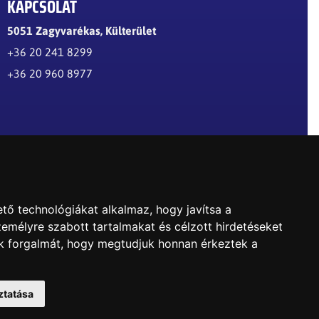
KAPCSOLAT
5051 Zagyvarékas, Külterület
+36 20 241 8299
+36 20 960 8977
l
tő technológiákat alkalmaz, hogy javítsa a
emélyre szabott tartalmakat és célzott hirdetéseket
nk forgalmát, hogy megtudjuk honnan érkeztek a
ztatása