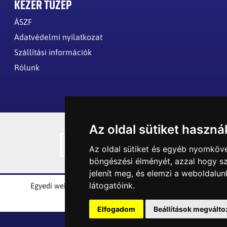
KÉZÉR TÜZÉP
ÁSZF
Adatvédelmi nyilatkozat
Szállítási információk
Rólunk
Az oldal sütiket haszná
Az oldal sütiket és egyéb nyomköve
böngészési élményét, azzal hogy sz
jelenít meg, és elemzi a weboldalu
látogatóink.
Egyedi webáruház készítés a Logical M. Design-tól
© 2023 -
Kézér Tüzép
Elfogadom
Beállítások megválto