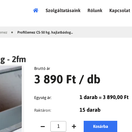
Főoldal
Szolgáltatásaink
Rólunk
Kapcsolat
lemez
Profillemez CS-50 hg. hajlatbádog...
|
g - 2fm
Bruttó ár
3 890 Ft
/ db
1 darab = 3 890,00 Ft
Egység ár:
15 darab
Raktáron:
Kosárba