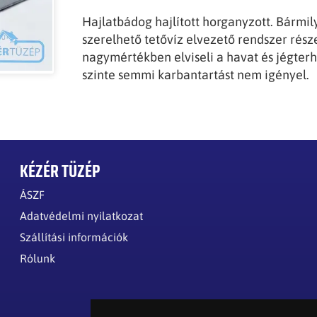
Hajlatbádog hajlított horganyzott. Bármil
szerelhető tetővíz elvezető rendszer része.
nagymértékben elviseli a havat és jégter
szinte semmi karbantartást nem igényel.
KÉZÉR TÜZÉP
ÁSZF
Adatvédelmi nyilatkozat
Szállítási információk
Rólunk