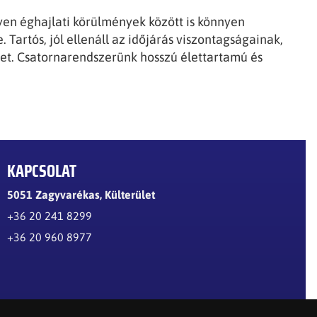
yen éghajlati körülmények között is könnyen
 Tartós, jól ellenáll az időjárás viszontagságainak,
het. Csatornarendszerünk hosszú élettartamú és
KAPCSOLAT
5051 Zagyvarékas, Külterület
+36 20 241 8299
+36 20 960 8977