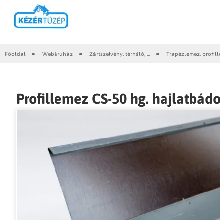
Főoldal
Webáruház
Zártszelvény, térháló, ...
Trapézlemez, profil
|
|
|
Profillemez CS-50 hg. hajlatbádo