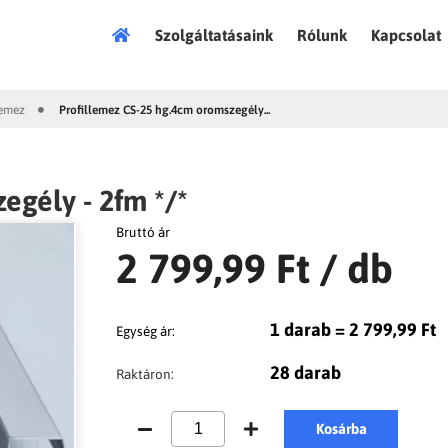
Főoldal
Szolgáltatásaink
Rólunk
Kapcsolat
lemez
Profillemez CS-25 hg.4cm oromszegély...
|
egély - 2fm */*
Bruttó ár
2 799,99 Ft
/ db
1 darab = 2 799,99 Ft
Egység ár:
28 darab
Raktáron:
Kosárba