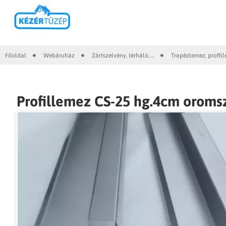
Főoldal
Webáruház
Zártszelvény, térháló, ...
Trapézlemez, profil
|
|
|
Profillemez CS-25 hg.4cm oromsz