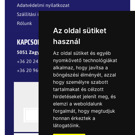
Adatvédelmi nyilatkozat
Szállítási információk
Rólunk
Az oldal sütiket
KAPCSOLAT
használ
5051 Zagyvarékas, Külterület
Az oldal sütiket és egyéb
nyomkövető technológiákat
+36 20 241 8299
alkalmaz, hogy javítsa a
+36 20 960 8977
böngészési élményét, azzal
hogy személyre szabott
tartalmakat és célzott
hirdetéseket jelenít meg, és
elemzi a weboldalunk
forgalmát, hogy megtudjuk
honnan érkeztek a
látogatóink.