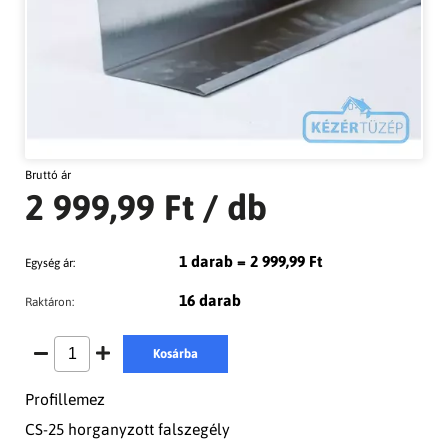
Bruttó ár
2 999,99 Ft
/ db
1 darab = 2 999,99 Ft
Egység ár:
16 darab
Raktáron:
Kosárba
Profillemez
CS-25 horganyzott falszegély