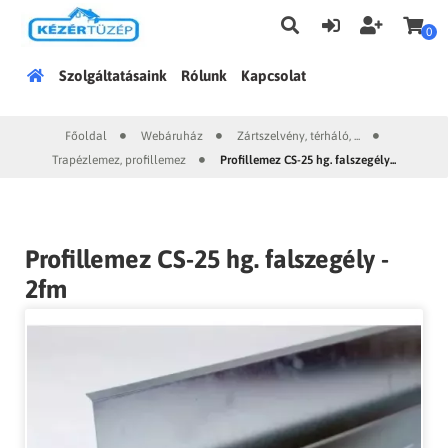
0
Főoldal
Szolgáltatásaink
Rólunk
Kapcsolat
Főoldal
Webáruház
Zártszelvény, térháló, ...
|
|
|
Trapézlemez, profillemez
Profillemez CS-25 hg. falszegély...
|
Profillemez CS-25 hg. falszegély -
2fm