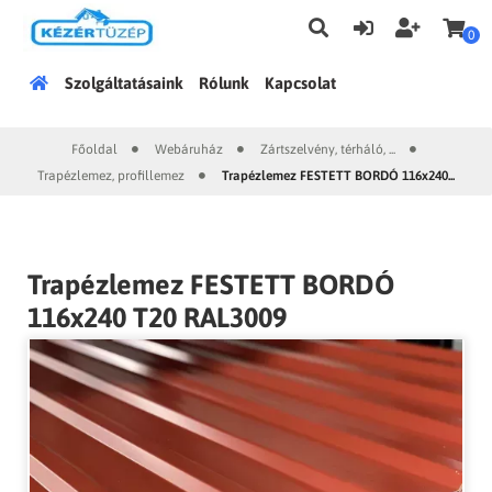
0
Főoldal
Szolgáltatásaink
Rólunk
Kapcsolat
Főoldal
Webáruház
Zártszelvény, térháló, ...
|
|
|
Trapézlemez, profillemez
Trapézlemez FESTETT BORDÓ 116x240...
|
Trapézlemez FESTETT BORDÓ
116x240 T20 RAL3009