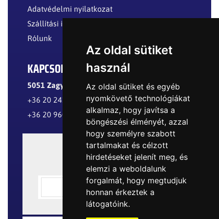
Adatvédelmi nyilatkozat
Szállítási információk
Rólunk
Az oldal sütiket
KAPCSOLAT
használ
5051 Zagyvarékas, Külterület
Az oldal sütiket és egyéb
nyomkövető technológiákat
+36 20 241 8299
alkalmaz, hogy javítsa a
+36 20 960 8977
böngészési élményét, azzal
hogy személyre szabott
tartalmakat és célzott
hirdetéseket jelenít meg, és
elemzi a weboldalunk
forgalmát, hogy megtudjuk
honnan érkeztek a
látogatóink.