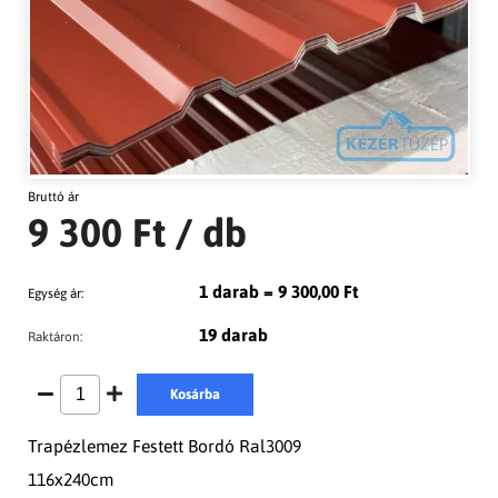
Bruttó ár
9 300 Ft
/ db
1 darab = 9 300,00 Ft
Egység ár:
19 darab
Raktáron:
Kosárba
Trapézlemez Festett Bordó Ral3009
116x240cm