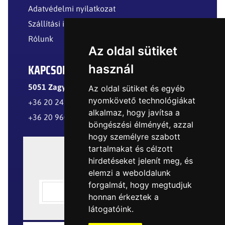
Adatvédelmi nyilatkozat
Szállítási információk
Rólunk
Az oldal sütiket
KAPCSOLAT
használ
5051 Zagyvarékas, Külterület
Az oldal sütiket és egyéb
nyomkövető technológiákat
+36 20 241 8299
alkalmaz, hogy javítsa a
+36 20 960 8977
böngészési élményét, azzal
hogy személyre szabott
tartalmakat és célzott
hirdetéseket jelenít meg, és
elemzi a weboldalunk
forgalmát, hogy megtudjuk
honnan érkeztek a
látogatóink.