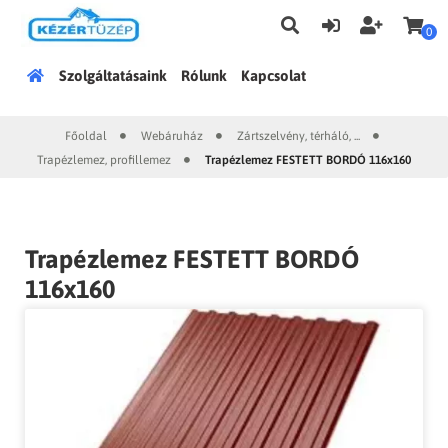
0
Főoldal
Szolgáltatásaink
Rólunk
Kapcsolat
Főoldal
Webáruház
Zártszelvény, térháló, ...
|
|
|
Trapézlemez, profillemez
Trapézlemez FESTETT BORDÓ 116x160
|
Trapézlemez FESTETT BORDÓ
116x160