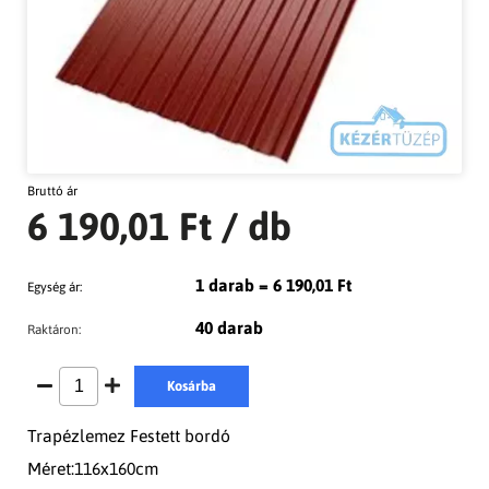
Bruttó ár
6 190,01 Ft
/ db
1 darab = 6 190,01 Ft
Egység ár:
40 darab
Raktáron:
Kosárba
Trapézlemez Festett bordó
Méret:116x160cm