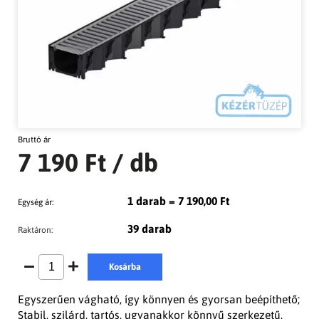
Bruttó ár
7 190 Ft
/ db
1 darab = 7 190,00 Ft
Egység ár:
39 darab
Raktáron:
Kosárba
Egyszerűen vágható, így könnyen és gyorsan beépíthető;
Stabil, szilárd, tartós, ugyanakkor könnyű szerkezetű.