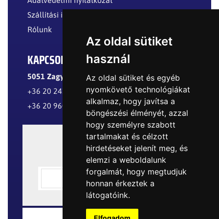
Adatvédelmi nyilatkozat
Szállítási információk
Rólunk
Az oldal sütiket
KAPCSOLAT
használ
5051 Zagyvarékas, Külterület
Az oldal sütiket és egyéb
nyomkövető technológiákat
+36 20 241 8299
alkalmaz, hogy javítsa a
+36 20 960 8977
böngészési élményét, azzal
hogy személyre szabott
tartalmakat és célzott
hirdetéseket jelenít meg, és
elemzi a weboldalunk
forgalmát, hogy megtudjuk
honnan érkeztek a
látogatóink.
Elfogadom