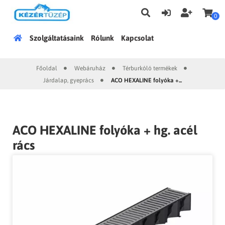
0
Főoldal
Szolgáltatásaink
Rólunk
Kapcsolat
Főoldal
Webáruház
Térburkóló termékek
|
|
|
Járdalap, gyeprács
ACO HEXALINE folyóka +...
|
ACO HEXALINE folyóka + hg. acél
rács