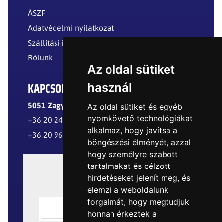
ÁSZF
Adatvédelmi nyilatkozat
Szállítási információk
Rólunk
Az oldal sütiket
KAPCSOLAT
használ
5051 Zagyvarékas, Külterület
Az oldal sütiket és egyéb
nyomkövető technológiákat
+36 20 241 8299
alkalmaz, hogy javítsa a
+36 20 960 8977
böngészési élményét, azzal
hogy személyre szabott
tartalmakat és célzott
hirdetéseket jelenít meg, és
elemzi a weboldalunk
forgalmát, hogy megtudjuk
honnan érkeztek a