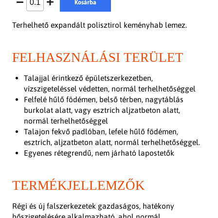
Kosárba
Terhelhető expandált polisztirol keményhab lemez.
FELHASZNÁLÁSI TERÜLET
Talajjal érintkező épületszerkezetben,
vízszigeteléssel védetten, normál terhelhetőséggel
Felfelé hűlő födémen, belső térben, nagytáblás
burkolat alatt, vagy esztrich aljzatbeton alatt,
normál terhelhetőséggel
Talajon fekvő padlóban, lefele hűlő födémen,
esztrich, aljzatbeton alatt, normál terhelhetőséggel.
Egyenes rétegrendű, nem járható lapostetők
TERMÉKJELLEMZŐK
Régi és új falszerkezetek gazdaságos, hatékony
hőszigetelésére alkalmazható, ahol normál