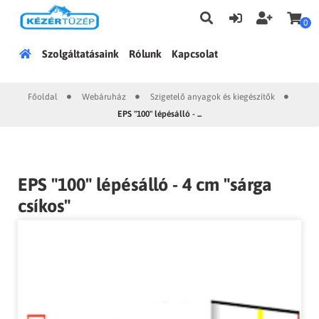
0
Főoldal
Szolgáltatásaink
Rólunk
Kapcsolat
Főoldal
Webáruház
Szigetelő anyagok és kiegészítők
|
|
|
EPS "100" lépésálló - ...
EPS "100" lépésálló - 4 cm "sárga
csíkos"