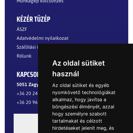
Munkagép kölcsönzés
KÉZÉR TÜZÉP
ÁSZF
Adatvédelmi nyilatkozat
Szállítási információk
Rólunk
Az oldal sütiket
KAPCSOLAT
használ
5051 Zagyvarékas, Külterület
Az oldal sütiket és egyéb
nyomkövető technológiákat
+36 20 241 8299
alkalmaz, hogy javítsa a
+36 20 960 8977
böngészési élményét, azzal
hogy személyre szabott
tartalmakat és célzott
hirdetéseket jelenít meg, és