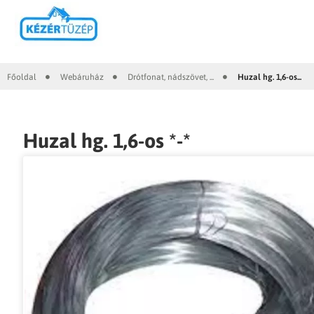
Főoldal
Webáruház
Drótfonat, nádszövet, ...
Huzal hg. 1,6-os...
|
|
|
Huzal hg. 1,6-os *-*