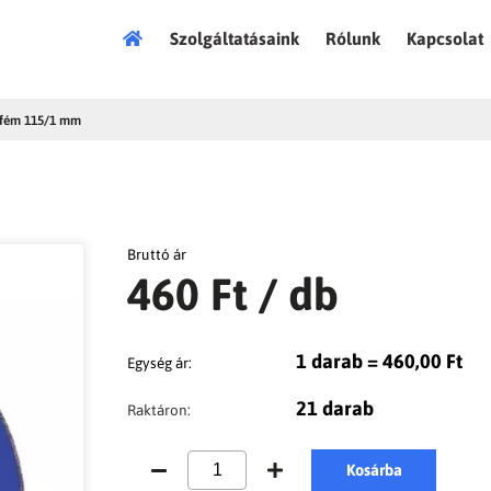
Főoldal
Szolgáltatásaink
Rólunk
Kapcsolat
fém 115/1 mm
Bruttó ár
460 Ft
/ db
1 darab = 460,00 Ft
Egység ár:
21 darab
Raktáron:
Kosárba