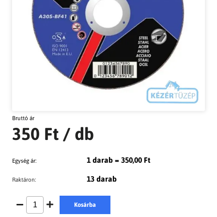
Bruttó ár
350 Ft
/ db
1 darab = 350,00 Ft
Egység ár:
13 darab
Raktáron:
Kosárba