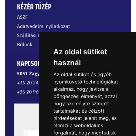
KÉZÉR TÜZÉP
ÁSZF
Adatvédelmi nyilatkozat
Szállítási információk
Rólunk
Az oldal sütiket
KAPCSOLAT
használ
5051 Zagyvarékas, Külterület
Az oldal sütiket és egyéb
nyomkövető technológiákat
+36 20 241 8299
alkalmaz, hogy javítsa a
+36 20 960 8977
böngészési élményét, azzal
hogy személyre szabott
tartalmakat és célzott
hirdetéseket jelenít meg, és
elemzi a weboldalunk
forgalmát, hogy megtudjuk