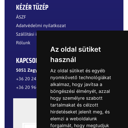
KÉZÉR TÜZÉP
ÁSZF
Adatvédelmi nyilatkozat
Szállítási információk
Rólunk
Az oldal sütiket
KAPCSOLAT
használ
5051 Zagyvarékas, Külterület
Az oldal sütiket és egyéb
nyomkövető technológiákat
+36 20 241 8299
alkalmaz, hogy javítsa a
+36 20 960 8977
böngészési élményét, azzal
hogy személyre szabott
tartalmakat és célzott
hirdetéseket jelenít meg, és
elemzi a weboldalunk
forgalmát, hogy megtudjuk