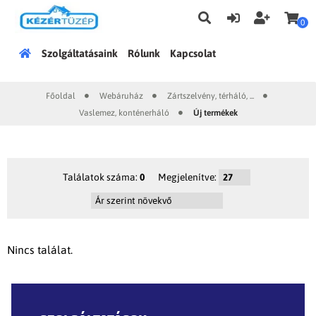
0
Főoldal
Szolgáltatásaink
Rólunk
Kapcsolat
Főoldal
Webáruház
Zártszelvény, térháló, ...
|
|
|
Vaslemez, konténerháló
Új termékek
|
Találatok száma:
0
Megjelenítve:
Nincs találat.