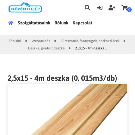
0
Főoldal
Szolgáltatásaink
Rólunk
Kapcsolat
Főoldal
Webáruház
Fűrészáruk, faanyagok, barkácslécek
|
|
|
Deszka, gyalult deszka
2,5x15 - 4m deszka ...
|
2,5x15 - 4m deszka (0, 015m3/db)