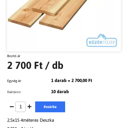
Bruttó ár
2 700 Ft
/ db
1 darab = 2 700,00 Ft
Egység ár:
10 darab
Raktáron:
Kosárba
2,5x15 4méteres Deszka