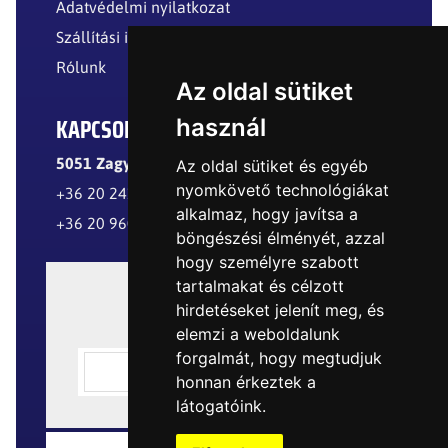
Adatvédelmi nyilatkozat
Szállítási információk
Rólunk
Az oldal sütiket
KAPCSOLAT
használ
5051 Zagyvarékas, Külterület
Az oldal sütiket és egyéb
nyomkövető technológiákat
+36 20 241 8299
alkalmaz, hogy javítsa a
+36 20 960 8977
böngészési élményét, azzal
hogy személyre szabott
tartalmakat és célzott
hirdetéseket jelenít meg, és
elemzi a weboldalunk
forgalmát, hogy megtudjuk
honnan érkeztek a
látogatóink.